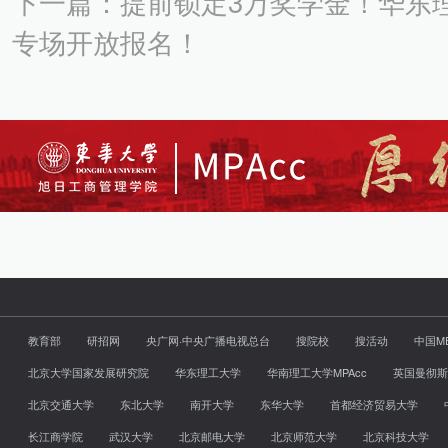
下一篇：提前锁定3万奖学金！华东理
专场开放报名！
教育部
研招网
央广网·中央广播电视总台
搜院校
搜活动
中国M
北京大学国家发展研究院
华东理工大学
华南理工大学MPAcc
英国曼彻斯
北京交通大学
东北大学
南开大学
东华大学
首都经济贸易大学
长江商学院
武汉大学
北京邮电大学
北京师范大学
北京科技大学